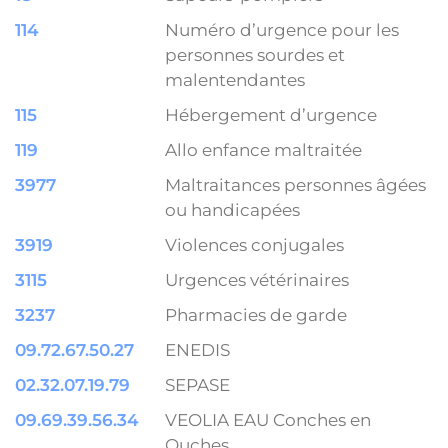
114
Numéro d’urgence pour les
personnes sourdes et
malentendantes
115
Hébergement d’urgence
119
Allo enfance maltraitée
3977
Maltraitances personnes âgées
ou handicapées
3919
Violences conjugales
3115
Urgences vétérinaires
3237
Pharmacies de garde
09.72.67.50.27
ENEDIS
02.32.07.19.79
SEPASE
09.69.39.56.34
VEOLIA EAU Conches en
Ouches